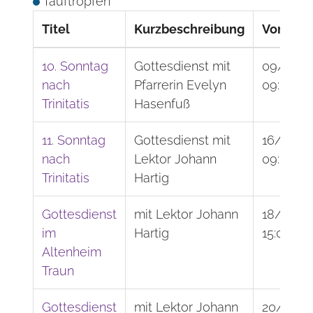
Tauftropfen
Titel
Kurzbeschreibung
Von
10. Sonntag
Gottesdienst mit
09/08/2
nach
Pfarrerin Evelyn
09:00
Trinitatis
Hasenfuß
11. Sonntag
Gottesdienst mit
16/08/2
nach
Lektor Johann
09:00
Trinitatis
Hartig
Gottesdienst
mit Lektor Johann
18/08/2
im
Hartig
15:00
Altenheim
Traun
Gottesdienst
mit Lektor Johann
20/08/2